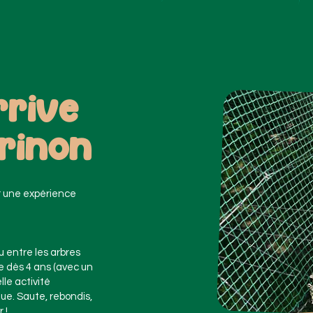
rrive
rinon
r une expérience
u entre les arbres
le dès 4 ans (avec un
lle activité
ue. Saute, rebondis,
 !