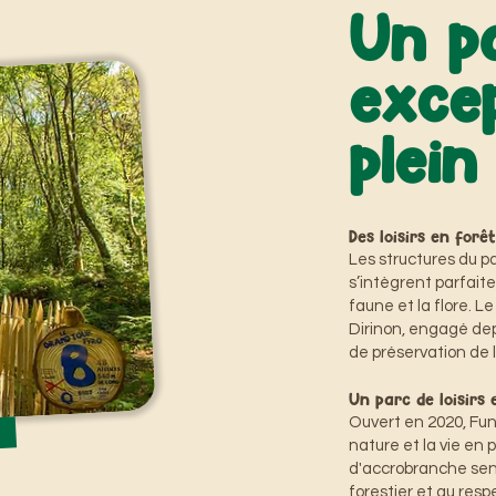
Un p
exce
plein
Des loisirs en for
Les structures du p
s’intègrent parfait
faune et la flore. 
Dirinon, engagé dep
de préservation de 
Un parc de loisirs
Ouvert en 2020, FunP
oi
nature et la vie en p
d'accrobranche sens
forestier et au resp