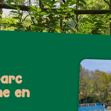
parc
he en