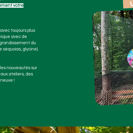
Un
ement votre
avec toujours plus
nique avec de
 agrandissement du
e séquoias, glycine).
 les nouveautés sur
eaux ateliers, des
neuve !