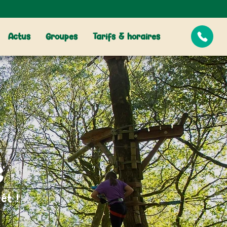
Actus
Groupes
Tarifs & horaires
c
êt !