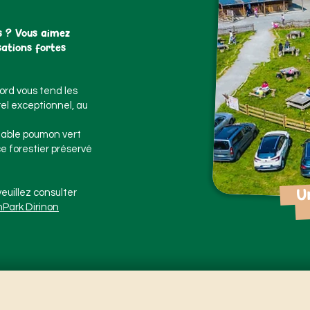
s ? Vous aimez
nsations fortes
ord vous tend les
rel exceptionnel, au
itable poumon vert
e forestier préservé
Une
euillez consulter
f
nPark Dirinon