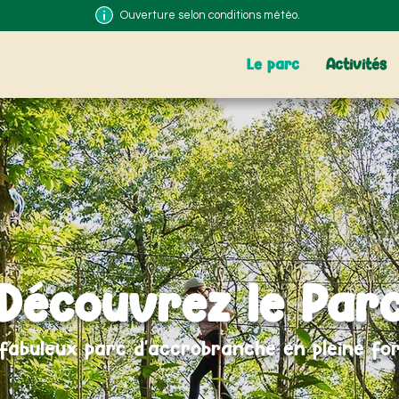
Ouverture selon conditions météo.
Le parc
Activités
Découvrez le Par
fabuleux parc d'accrobranche en pleine for