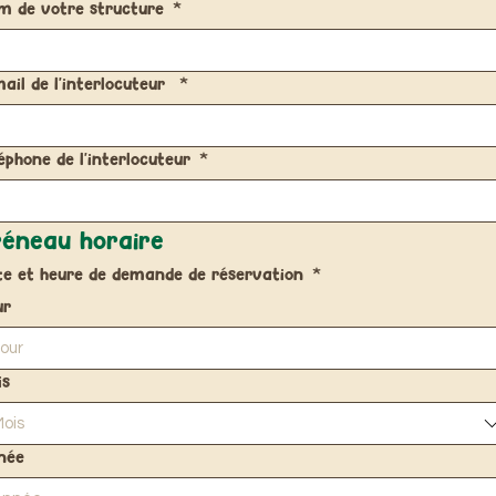
m de votre structure
*
ail de l'interlocuteur
*
éphone de l'interlocuteur
*
réneau horaire
te et heure de demande de réservation
*
ur
is
ois
née