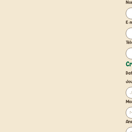
No
E‑m
Tél
C
Da
Jo
Mo
M
An