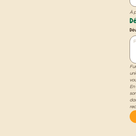
À p
Dé
Dé
Fun
uni
vou
En 
son
dan
rec