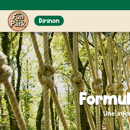
Dirinon
Formul
Une info