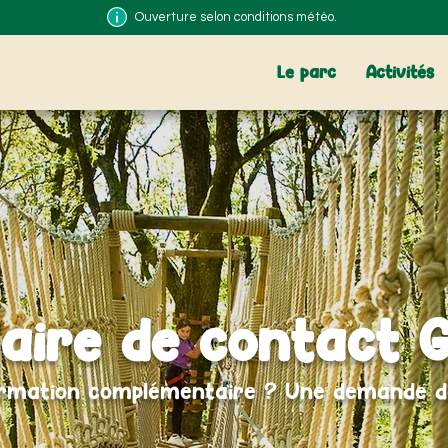
Ouverture selon conditions météo.
Le parc
Activités
aire de contact 
rmation complémentaire ? Une demande d