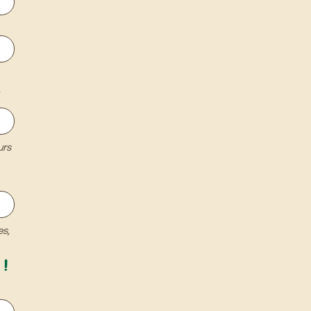
*
urs
s, 
 !