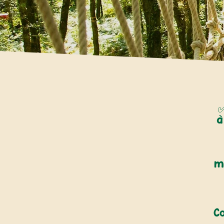
✅
à
m
C