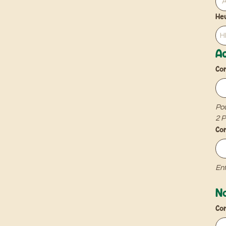
He
Ac
Co
​Po
2 P
Co
Enf
N
Co